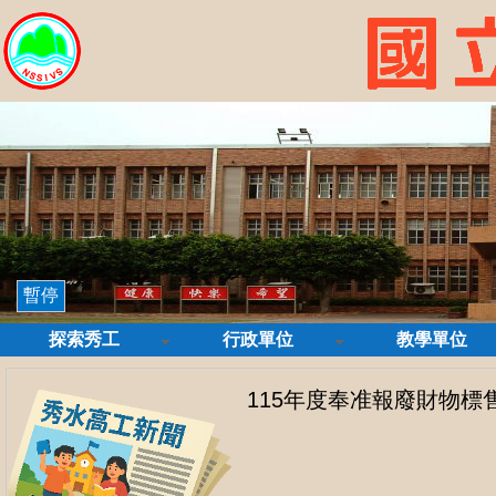
暫停
探索秀工
行政單位
教學單位
115年度奉准報廢財物標售案