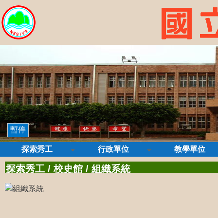
暫停
探索秀工
行政單位
教學單位
探索秀工
/
校史館
/
組織系統