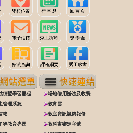
話
學校位置
行 事 曆
回 首 頁
統
電子信箱
秀工新聞
獎 學 金
習
館藏查詢
課程綱要
秀工臉書
成績暨學習歷程
場地借用辦法及收費
生管理系統
教育雲
信箱
教室資訊設備報修
平等教育專區
教科書審定字號