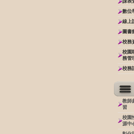
課表
數位
線上
圖書
校務
校園
務管
校務
教師
習
校園
源中
彰化