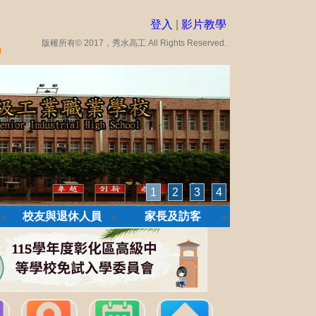
登入
|
影片教學
版權所有© 2017，秀水高工 All Rights Reserved.
1
2
3
4
校友與退休人員
家長及訪客