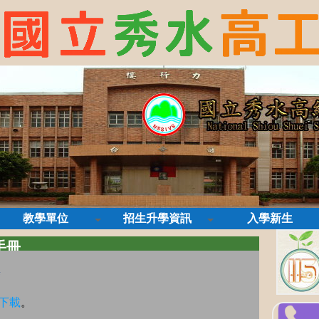
教學單位
招生升學資訊
入學新生
手冊
結
下載
。