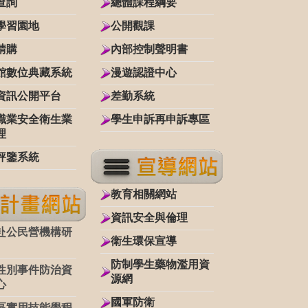
查詢
總體課程綱要
學習園地
公開觀課
請購
內部控制聲明書
館數位典藏系統
漫遊認證中心
資訊公開平台
差勤系統
職業安全衛生業
學生申訴再申訴專區
理
評鑒系統
教育相關網站
資訊安全與倫理
赴公民營機構研
衛生環保宣導
防制學生藥物濫用資
性別事件防治資
源網
心
國軍防衛
區實用技能學程