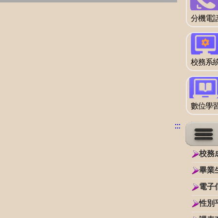
分機電
校務系
數位學
:::
:::
:::
:::
校務
畢業
電子
性別