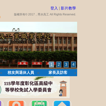
登入
|
影片教學
版權所有© 2017，秀水高工 All Rights Reserved.
1
2
3
4
校友與退休人員
家長及訪客