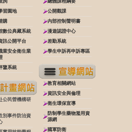
查詢
總體課程綱要
學習園地
公開觀課
請購
內部控制聲明書
館數位典藏系統
漫遊認證中心
資訊公開平台
差勤系統
職業安全衛生業
學生申訴再申訴專區
理
評鑒系統
教育相關網站
資訊安全與倫理
赴公民營機構研
衛生環保宣導
防制學生藥物濫用資
性別事件防治資
源網
心
國軍防衛
區實用技能學程