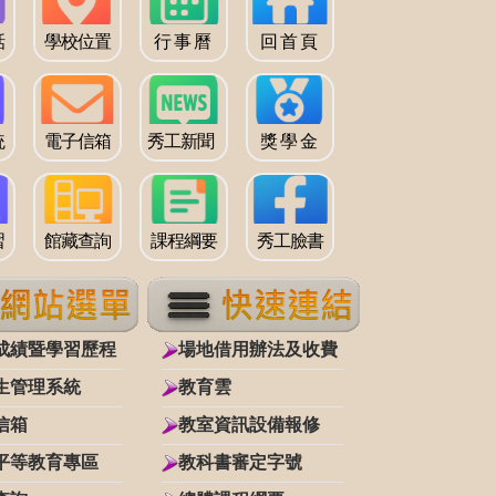
話
學校位置
行 事 曆
回 首 頁
統
電子信箱
秀工新聞
獎 學 金
習
館藏查詢
課程綱要
秀工臉書
成績暨學習歷程
場地借用辦法及收費
生管理系統
教育雲
信箱
教室資訊設備報修
平等教育專區
教科書審定字號