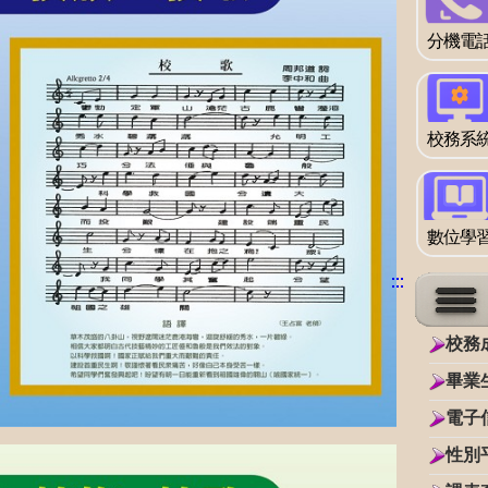
分機電
校務系
數位學
:::
:::
:::
:::
校務
畢業
電子
性別