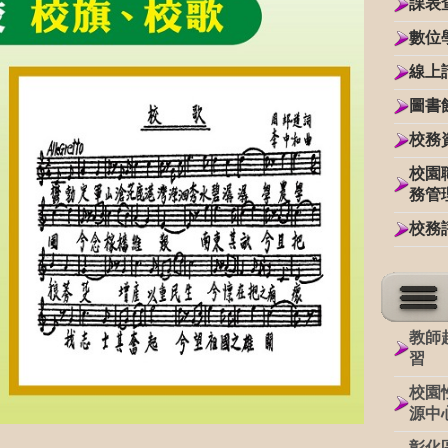
課表
數位
線上
圖書
校務
校園
務管
校務
教師
習
校園
源中
彰化