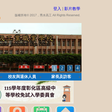
登入
|
影片教學
版權所有© 2017，秀水高工 All Rights Reserved.
1
2
3
4
校友與退休人員
家長及訪客