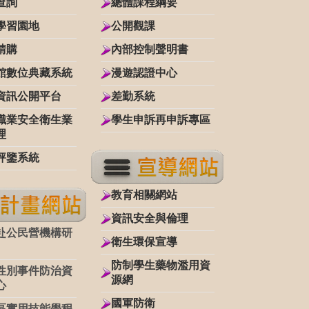
查詢
總體課程綱要
學習園地
公開觀課
請購
內部控制聲明書
館數位典藏系統
漫遊認證中心
資訊公開平台
差勤系統
職業安全衛生業
學生申訴再申訴專區
理
評鑒系統
教育相關網站
資訊安全與倫理
赴公民營機構研
衛生環保宣導
防制學生藥物濫用資
性別事件防治資
源網
心
國軍防衛
區實用技能學程