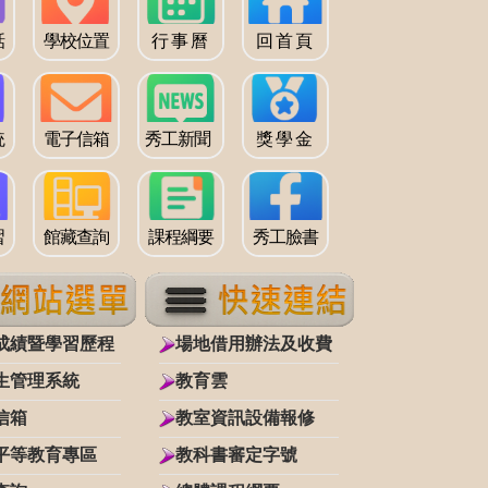
話
學校位置
行 事 曆
回 首 頁
統
電子信箱
秀工新聞
獎 學 金
習
館藏查詢
課程綱要
秀工臉書
成績暨學習歷程
場地借用辦法及收費
生管理系統
教育雲
信箱
教室資訊設備報修
平等教育專區
教科書審定字號