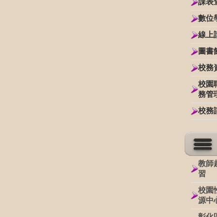
課表
數位
線上
圖書
校務
校園
務管
校務
教師
習
校園
源中
彰化