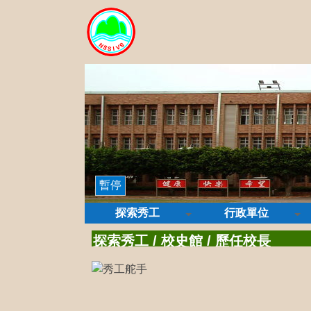
暫停
探索秀工
行政單位
探索秀工
/
校史館
/
歷任校長