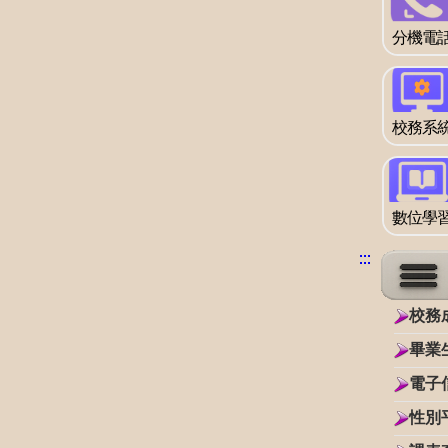
分機電
校務系
數位學
:::
:::
:::
:::
校務
畢業
電子
性別