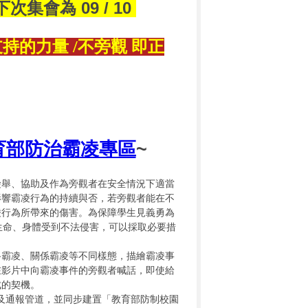
下次集會為 09 / 10
持的力量 /不旁觀 即正
育部防治霸凌專區
~
檢舉、協助及作為旁觀者在安全情況下適當
影響霸凌行為的持續與否，若旁觀者能在不
凌行為所帶來的傷害。為保障學生見義勇為
生命、身體受到不法侵害，可以採取必要措
路霸凌、關係霸凌等不同樣態，描繪霸凌事
在影片中向霸凌事件的旁觀者喊話，即使給
成的契機。
務及通報管道，並同步建置「教育部防制校園