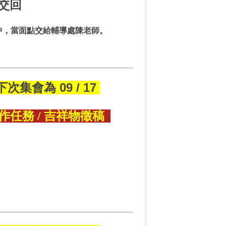
前交回
款袋中，當面點交給輔導處陳老師。
下次集會為 09 / 17
作任務 / 吉祥物徵稿