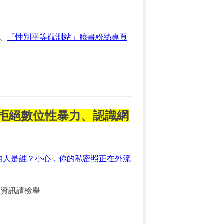
、
「性別平等觀測站」臉書粉絲專頁
育/拒絕數位性暴力、認識網
的人是誰？小心，你的私密照正在外流
當資訊請檢舉