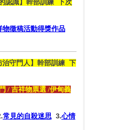
制度的認識】幹部訓練
下次
祥物徵稿活動得獎作品
自殺防治守門人】幹部訓練
下
 / 吉祥物票選 /伊甸義
.
常見的自殺迷思
3.
心情