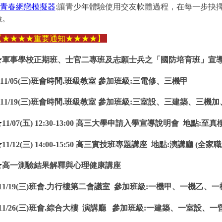
青春網戀模擬器
:
讓青少年體驗使用交友軟體過程，在每一步抉
險。
【
★
★
★
★
重要通知
★
★
★
★
】
★
軍事學校正期班、士官二專班及志願士兵之「國防培育班」宣導
11/05(三)班會時間.班級教室 參加班級:三電修、三機甲
11/19(三)班會時間.班級教室 參加班級:三室設、三建築、三機
★
11/07(五) 12:30-13:00 高三大學申請入學宣導說明會 地點
★
11/12(三) 14:00-15:50 高三實技班專題講座 地點:演講廳 
★
高一測驗結果解釋與心理健康講座
11/19(三)班會.力行樓第二會議室 參加班級:一機甲、一機乙、
11/26(三)班會.綜合大樓 演講廳 參加班級:一建築、一室設、