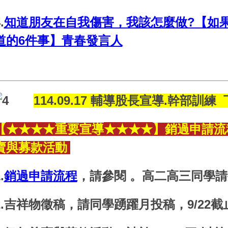
.
知道朋友在自我傷害，我該怎麼做?【如
道的6件事】青春發言人
114.09.17 輔導股長宣導.幹部訓練
★
★
★
★
★
★
★
★
【
重要宣導
】銷過申請流程
賣與募款活動
.
銷過申請流程
，請參閱 。高二高三同學
2.吉祥物徵稿，請同學踴躍月投稿，9/22截