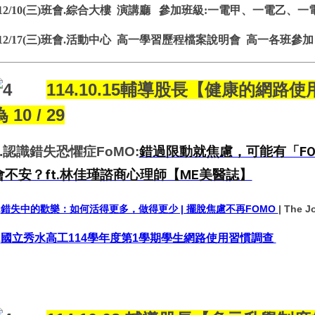
12/10(三)班會.綜合大樓 演講廳 參加班級:一電甲、一電乙、
12/17(三)班會.活動中心 高一學習歷程檔案說明會 高一各班參加
114.10.15輔導股長【健康的網
 10 / 29
1.認識錯失恐懼症FoMO:
錯過限動就焦慮，可能有「F
會不安？ft.林佳瑾諮商心理師【ME美醫誌】
.
錯失中的歡樂：如何活得更多，做得更少 | 擺脫焦慮不再FOMO
| The 
.
國立秀水高工114學年度第1學期學生網路使用習慣調查