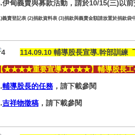
3.伊甸義賣與募款活動，請於10/15(三)以
(1)義賣登記表 (2)捐款資料表 (3)捐款與義賣金額請放置於捐
114.09.10 輔導股長宣導.幹部訓練
★
★
★
★
★
★
★
★
【
重要宣導
】輔導股長工
.
輔導股長的任務
，請下載參閱
.
吉祥物徵稿
，請下載參閱