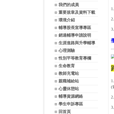
我們的成員
重要規章及資料下載
環境介紹
輔導股長宣導專區
3.
銷過輔導申請說明
生涯進路與升學輔導
心理測驗
性別平等教育專欄
生命教育
教師充電站
1
親職補給站
(
心靈休憩站
輔導資源網絡
2
學生申訴專區
3.
回首頁