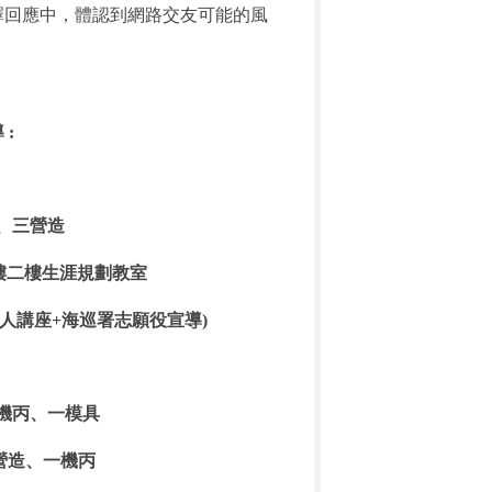
擇回應中，體認到網路交友可能的風
 :
加、三營造
:至真樓二樓生涯規劃教室
(全家職人講座+海巡署志願役宣導)
一機丙、一模具
一營造、一機丙