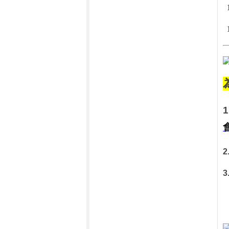
為
2
3