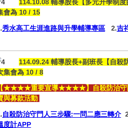
114.10.08 輔導股長【多元升學
集會為 10 / 15
.
秀水高工生涯進路與升學輔導專區
2.
吉
114.09.24 輔導股長+副班長【
次集會為 10 / 8
★
★
★
★
★
★
★
★
【
重要宣導
】自殺防治守門
賣與募款活動
.
自殺防治守門人三步驟:一問二應三轉介
2
溫度計APP