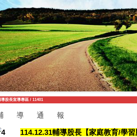
輔導股長宣導專區
/
11401
輔 導 通 報
114.12.31輔導股長【家庭教育/