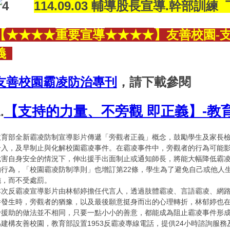
114.09.03 輔導股長宣導.幹部訓練
★
★
★
★
★
★
★
★
【
重要宣導
】友善校園-支
義
友善校園霸凌防治專刊
，請下載參閱
【支持的力量、不旁觀 即正義】-教
.
教育部全新霸凌防制宣導影片傳遞「旁觀者正義」概念，鼓勵學生及家長
介入，及早制止與化解校園霸凌事件。在霸凌事件中，旁觀者的行為可能
危害自身安全的情況下，伸出援手出面制止或通知師長，將能大幅降低霸
的行為，「校園霸凌防制準則」也增訂第22條，學生為了避免自己或他人
施，而不受處罰。
本次反霸凌宣導影片由林郁婷擔任代言人，透過肢體霸凌、言語霸凌、網
件發生時，旁觀者的猶豫，以及最後願意挺身而出的心理轉折，林郁婷也
予援助的做法並不相同，只要一點小小的善意，都能成為阻止霸凌事件形
為建構友善校園，教育部設置1953反霸凌專線電話，提供24小時諮詢服