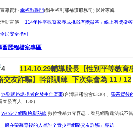
1.宣導資料
幸福敲敲門
(衛生福利部補護服務司) 影片專輯
2.活動宣傳
「114年性平觀察家養成挑戰有獎徵答」線上有獎徵答
全民安全指引
學習歷程檔案專區
114.10.29輔導股長【性別平等教
路交友詐騙】幹部訓練
下次集會為 11 / 12
.
遇到網路誘拐者會發生什麼事
(台灣展翅協會03:30) 、
螢幕背後
青春發言人 11:38)
.
Web547 網路檢舉熱線
數位性暴力零容忍，看見網路違法或不
「躲在螢幕背後的人是誰？青少年網路交友詐騙」專題