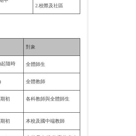
期中
2.
校際及社區
期
對象
)
起隨時
全體師生
)
全體教師
起期初
各科教師與全體師生
起期初
本校及國中端教師