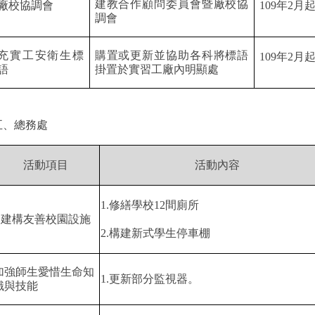
建教合作顧問委員會暨廠校協
廠校協調會
109
年
2
月
調會
充實工安衛生標
購置或更新並協助各科將標語
109
年
2
月
語
掛置於實習工廠內明顯處
五、總務處
活動項目
活動內容
1.
修繕學校
12
間廁所
建構友善校園設施
2.
構建新式學生停車棚
加強師生愛惜生命知
1.
更新部分監視器。
識與技能