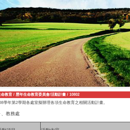
生命教育
/
歷年生命教育委員會/活動計畫
/
10802
08
2
學年第
學期各處室擬辦理
各項生命教育
之
相關
活動計畫。
ㄧ、教務處