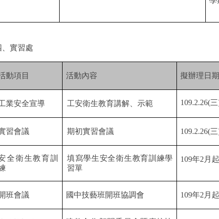
學
四、實習處
活動項目
活動內容
擬辦理日
109.2.26(
三
工業安全宣導
工安衛生教育講解、示範
實習會議
期初實習會議
109.2.26(
三
安全衛生教育訓
填寫學生安全衛生教育訓練學
109
年
2
月
練
習單
開班會議
國中技藝班開班協調會
109
年
2
月