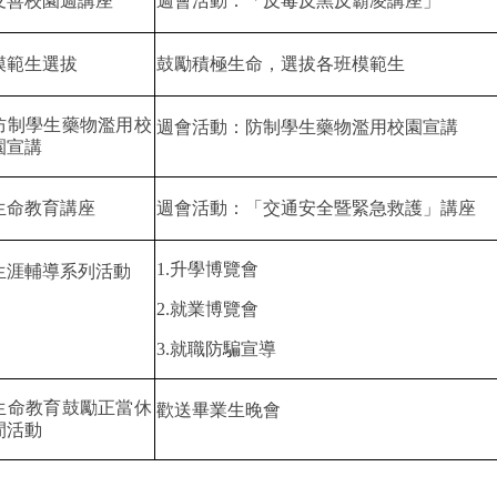
友善校園週講座
週會活動：「反毒反黑反霸凌講座」
模範生選拔
鼓勵積極生命，選拔各班模範生
防制學生藥物濫用校
週會活動：防制學生藥物濫用校園宣講
園宣講
生命教育講座
週會活動：「交通安全暨緊急救護」講座
1.
升學博覽會
生涯輔導系列活動
2.
就業博覽會
3.
就職防騙宣導
生命教育鼓勵正當休
歡送畢業生晚會
閒活動