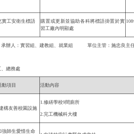
充實工安衛生標語
購置或更新並協助各科將標語掛置於實
108
習工廠內明顯處
承辦人：實習組、建教組、就業組
單位主管：施忠良主
五、總務處
活動項目
活動內容
1.
修繕學校
9
間廁所
建構友善校園設施
2.
完工機械科大樓
加強師生愛惜生命