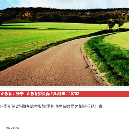
生命教育
/
歷年生命教育委員會/活動計畫
/
10702
07
2
學年第
學期各處室擬辦理
各項生命教育
之
相關
活動計畫。
ㄧ、教務處