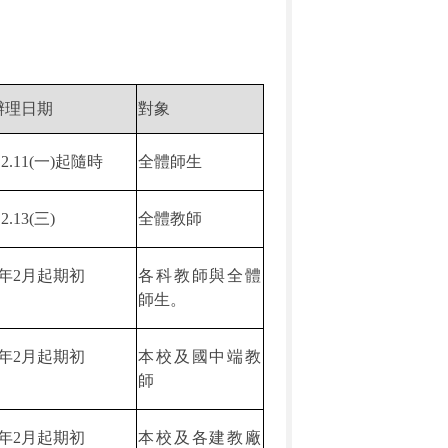
辦理日期
對象
.2.11(
一
)
起隨時
全體師生
.2.13(
三
)
全體教師
年
2
月起期初
各科教師與全體
師生。
年
2
月起期初
本校及國中端教
師
年
2
月起期初
本校及各建教廠