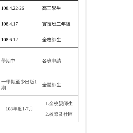
108.4.22-26
高三學生
108.4.17
實技班二年級
108.6.12
全校師生
學期中
各班申請
一學期至少出版
1
全體師生
期
1.
全校親師生
108
年度
1-7
月
2.
校際及社區