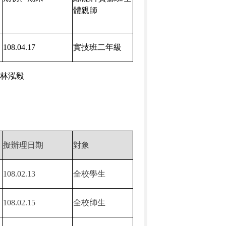
體親師
108.04.17
實技班二年級
林泓毅
擬辦理日期
對象
108.02.13
全校學生
108.02.15
全校
師
生