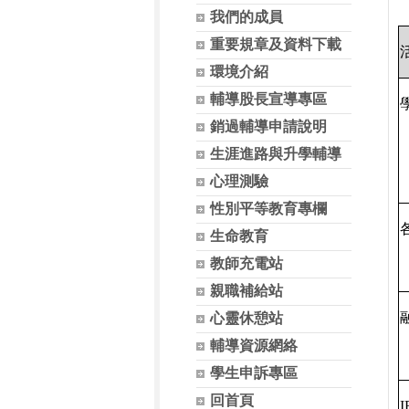
我們的成員
重要規章及資料下載
環境介紹
輔導股長宣導專區
銷過輔導申請說明
生涯進路與升學輔導
心理測驗
性別平等教育專欄
生命教育
教師充電站
親職補給站
心靈休憩站
輔導資源網絡
學生申訴專區
回首頁
I