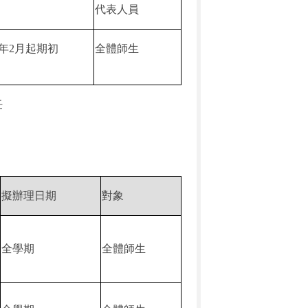
代表人員
年
2
月起期初
全體師生
任
擬辦理日期
對象
全學期
全體師生