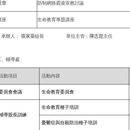
班會
防制網路霸凌宣教討論
講座
生命教育專題講座
承辦人：
張家豪
組長
單位主管：
陳志崑
主任
三、輔導處
活動項目
活動內容
委員會會議
生命教育委員會
生命教育種子培訓
輔導股長訓練
憂鬱症與自殺防治種子培訓