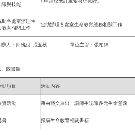
1.
申請校安計畫緊急求救鈴。
知識與技能
協助各處室辦理生
協助辦理各處室生命教育總務相關工作
命教育相關工作
承辦人：庶務組
張玉秋
單位主管：張柏紳
六、圖書館
活動項目
活動內容
展覽活動
藉由藝文展出，讓師生認識多元生命意義
購書
採購生命教育相關書籍