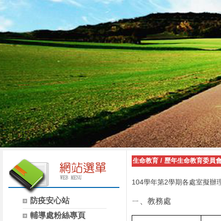
生命教育
/
歷年生命教育委員會
104
2
學年第
學期各處室擬辦
防疫安心站
ㄧ、教務處
輔導處粉絲專頁