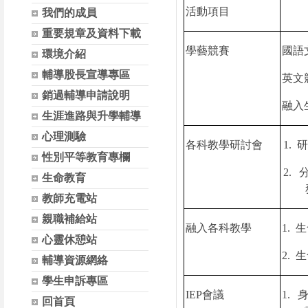
活動項目
我們的成員
重要規章及資料下載
學藝競賽
國語
環境介紹
輔導股長宣導專區
英文
銷過輔導申請說明
融入
生涯進路與升學輔導
心理測驗
各科教學研討會
1.
性別平等教育專欄
2.
生命教育
教師充電站
親職補給站
融入各科教學
1.
生
心靈休憩站
2.
生
輔導資源網絡
學生申訴專區
IEP
會議
1.
回首頁