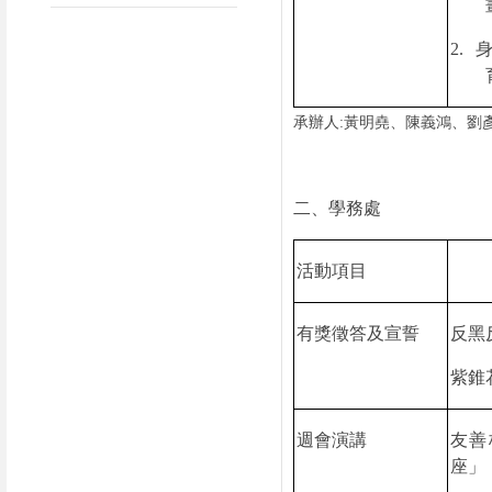
2.
承辦人
:
黃明堯、陳義鴻、劉
二、學務處
活動項目
有獎徵答及宣誓
反黑
紫錐
週會演講
友善
座」