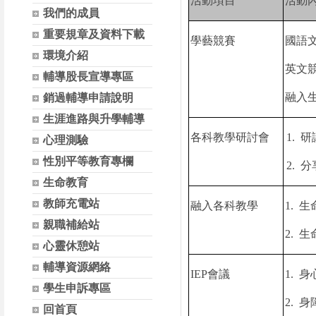
活動項目
活動
我們的成員
重要規章及資料下載
學藝競賽
國語
環境介紹
英文
輔導股長宣導專區
融入
銷過輔導申請說明
生涯進路與升學輔導
各科教學研討會
1.
研
心理測驗
性別平等教育專欄
2.
分
生命教育
教師充電站
融入各科教學
1.
生
親職補給站
2.
生
心靈休憩站
輔導資源網絡
IEP
會議
1.
身
學生申訴專區
2.
身
回首頁