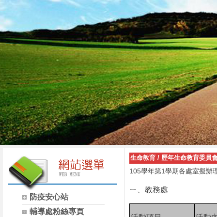
生命教育
/
歷年生命教育委員會
105
1
學年第
學期各處室擬辦
ㄧ、教務處
防疫安心站
輔導處粉絲專頁