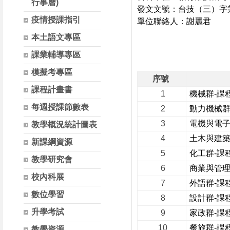
行事曆)
發文文號：台技（三）字第0
疫情授課指引
單位聯絡人：謝麗君
本土語文專區
課業輔導專區
模擬考專區
序號
課程計畫書
1
機械群-課程
每週授課節數表
2
動力機械群-
3
電機與電子群
教學概況統計圖表
4
土木與建築群
新課綱資源
5
化工群-課程
教學研究會
6
商業與管理群
校內科展
7
外語群-課程
數位學習
8
設計群-課程
升學考試
9
家政群-課程
10
餐旅群-課程
教學資源