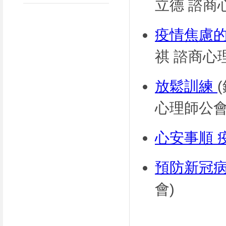
立德 諮商
疫情焦慮
祺 諮商心
放鬆訓練
心理師公會
心安事順 
預防新冠
會)