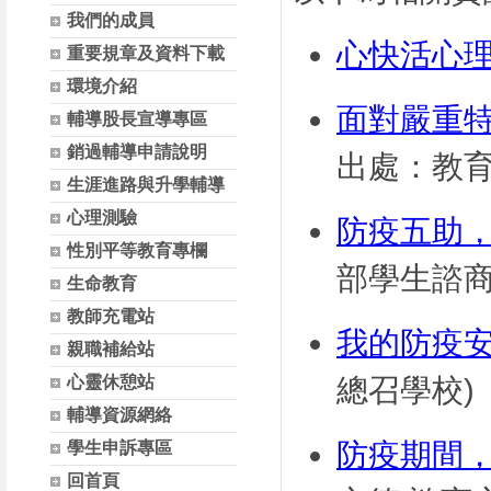
我們的成員
心快活心
重要規章及資料下載
環境介紹
面對嚴重特
輔導股長宣導專區
銷過輔導申請說明
出處：教育
生涯進路與升學輔導
心理測驗
防疫五助，
性別平等教育專欄
部學生諮商
生命教育
教師充電站
我的防疫
親職補給站
心靈休憩站
總召學校)
輔導資源網絡
防疫期間，
學生申訴專區
回首頁