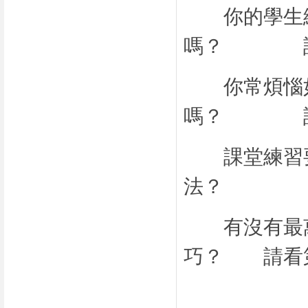
你的學生總
嗎？ 請
你常煩惱如
嗎？ 請
課堂練習要
法？ 請
有沒有最萬
巧？ 請看