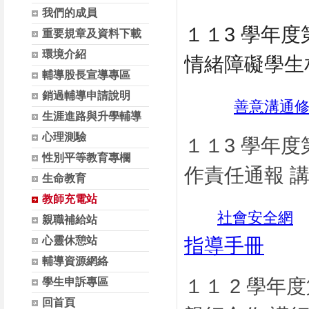
我們的成員
１１3 學年度
重要規章及資料下載
環境介紹
情緒障礙學生
輔導股長宣導專區
銷過輔導申請說明
善意溝通
生涯進路與升學輔導
心理測驗
１１3 學年
性別平等教育專欄
作責任通報 
生命教育
教師充電站
社會安全網
親職補給站
心靈休憩站
指導手冊
輔導資源網絡
１１ 2 學年
學生申訴專區
回首頁