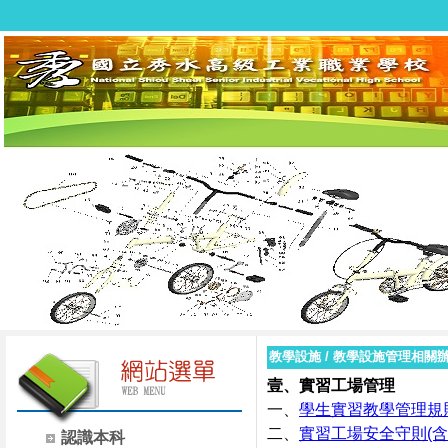
教學設施
/
教學設施管理相關
壹、實習工場管理
一、
學生實習教學管理規
二、
實習工場安全守則(含
認識本科