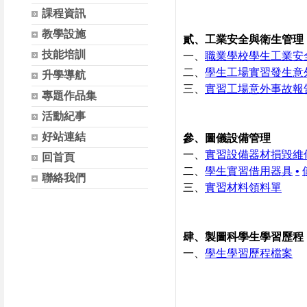
課程資訊
教學設施
貳、工業安全與衛生管理
技能培訓
一、
職業學校學生工業安
二、
學生工場實習發生意
升學導航
三、
實習工場意外事故報
專題作品集
活動紀事
好站連結
參、圖儀設備管理
一、
實習設備器材損毀維
回首頁
二、
學生實習借用器具
•
聯絡我們
三、
實習材料領料單
肆、製圖科學生學習歷程
一、
學生學習歷程檔案