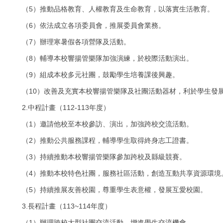
5
（
）推動品格教育、人權教育及生命教育，以落實生活教育。
6
（
）依法成立各項委員會，推展委員會業務。
7
（
）辦理寒暑假各項營隊及活動。
8
（
）輔導本校響揚管樂隊加強演練，於校際活動演出。
9
（
）組成本校多元社團，鼓勵學生培養課後興趣。
10
（
）改善及充實本校響揚管樂隊及社團活動器材，利於學生發
2.
112-113
中程計畫（
年度）
1
（
）邀請他校至本校參訪、演出，加強跨校交流活動。
2
（
）推動公共服務課程，輔導學生取得終身志工證書。
3
（
）持續推動本校響揚管樂隊參加跨校及縣級競賽。
4
（
）推動本校特色社團，服務社區活動，創造互動共享資源環境
5
（
）持續推展友善校園，尊重學生表意權，發展互愛校園。
3.
113~114
長程計畫（
年度）
1
（
）辦理跨校大型社團交流活動，增進學生交流機會。