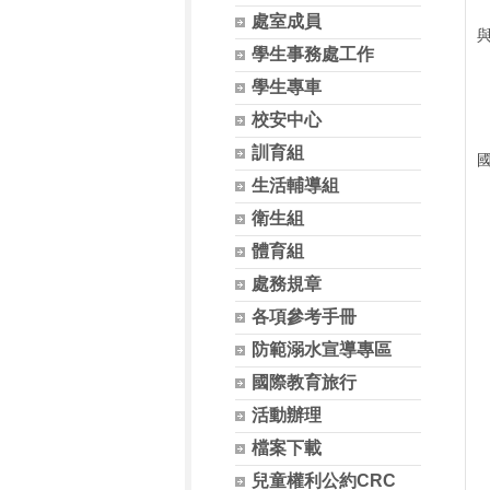
處室成員
學生事務處工作
學生專車
校安中心
訓育組
生活輔導組
衛生組
體育組
處務規章
各項參考手冊
防範溺水宣導專區
國際教育旅行
活動辦理
檔案下載
兒童權利公約CRC