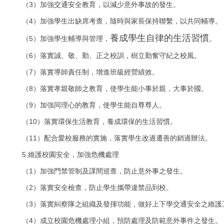
3
（
）加強交通安全教育，以減少意外事故的發生。
4
（
）加強學生出缺席考查，隨時與家長保持聯繫，以共同輔導。
養成學生自律的生活習慣
5
（
）加強學生輔導與管理，
。
6
（
）
落實誠、敬、勤、正之校訓，樹立勤奮守紀之校風。
7
（
）落實導師責任制，增進班級經營績效。
8
（
）落實孝親敬師之教育，使學生能小事於親，大事於國。
9
（
）加強同理心的教育，使學生能自尊尊人。
10
（
）落實環保生活教育，養成環保的生活習慣。
11
（
）配合愛校服務的實施，落實學生改過遷善的銷過辦法。
5.
維護校園安全，加強危機處理
1
（
）加強門禁管制及課間巡查，防止意外事之發生。
2
（
）落實安全檢查，防止學生攜帶違禁品到校。
3
（
）落實糾察隊之組織及發揮功能，做好上下學交通安全之維護
4
（
）成立校園危機處理小組，預防處理及防範意外事件之發生。