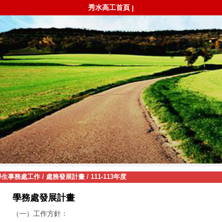
秀水高工首頁
|
學生事務處工作
/
處務發展計畫
/
111-113年度
學務處發展計畫
（一）工作方針：