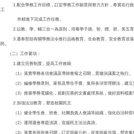
1.
配合學務工作目標，訂定學務工作願景與努力方針，希冀在行政
與工
作精進下完成工作任務。
2.
以教、學、輔三合一為原則，培養學子德、智、體、群、美五育
3.
遵奉部頒有關學務法令推行品格教育、生命教育、安全教育並落
國民。
（二）工作要項：
1.
建立完善制度，提高工作效能
1
（
）落實學務各項會議及導師會報之召開，貫徹決議案之執行。
2
（
）編修學務章則、家長及學生手冊、集與各項管理辦法，建立
3
（
）推展學務電腦化，規劃完善的文書處理系統，做好資料檔案
2.
加強法治教育，塑造校園民主
1
（
）健全學生會、班會、社團負責人會議等組織，強化自治幹部
2
（
）運用週會專題演講，宣揚民主法治真諦。
3
（
）落實各班班會召開，訂定班級公約，促進班級共識，營造集