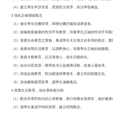
4
（
）建立學生申訴管道，透過民主程序，依法爭取權益。
3.
強化正確價值觀念
1
（
）健全學生社團管理，舉辦社團評鑑與成果發表。
2
（
）積極推展健康的性別平等教育，培養學生正確的性別平等觀
3
（
）落實生命教育之實施，養成學生天生我才必有用的觀念，愛
4
（
）推展休閒生活教育，以調劑身心，培養學生正確的娛樂觀。
5
（
）推展才藝教育，以活潑身心，使生活藝術化。
6
（
）結合社區資源，辦理各項公益服務活動，促進心靈改革。
7
（
）加強品德教育、防治霸凌情事發生，建立和諧校園文化。
8
（
）加強藥物濫用宣導，讓學生遠離毒品。
4.
落實生活教育，強化導師責任制
1
（
）配合菸害防制法的公佈實施，推行校園全面禁菸，做好健康
2
（
）讓學生養成守時的習慣，建立時間觀念。