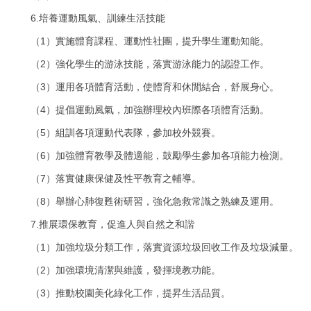
6.
培養運動風氣、訓練生活技能
1
（
）實施體育課程、運動性社團，提升學生運動知能。
2
（
）強化學生的游泳技能，落實游泳能力的認證工作。
3
（
）運用各項體育活動，使體育和休閒結合，舒展身心。
4
（
）提倡運動風氣，加強辦理校內班際各項體育活動。
5
（
）組訓各項運動代表隊，參加校外競賽。
6
（
）加強體育教學及體適能，鼓勵學生參加各項能力檢測。
7
（
）落實健康保健及性平教育之輔導。
8
（
）舉辦心肺復甦術研習，強化急救常識之熟練及運用。
7.
推展環保教育，促進人與自然之和諧
1
（
）加強垃圾分類工作，落實資源垃圾回收工作及垃圾減量。
2
（
）加強環境清潔與維護，發揮境教功能。
3
（
）推動校園美化綠化工作，提昇生活品質。