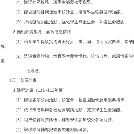
4
（
）辦理社區服務，讓學生能愛校愛鄉里。
5
（
）配合辦理健康促進學校計畫，培養學生強身健體知能。
6
（
）持續辦理捐血活動，強化學生尊重生命、熱愛生命觀念。
8.
推動欣賞教育、涵育感恩情懷
1
（
）培育學生從欣賞周遭美好人、事、物，進而欣賞自我、接納
環境。
2
（
）透過實際體驗，培育學生愛物惜物、珍惜自然、感恩惜福的
的道
德理念。
（三）發展計畫
1.
111~112
近程計畫（
年度）
1
（
）辦理各項校內活動，校運會、校慶園遊會及畢業典禮等。
2
（
）依行事曆舉辦各校週會演講活動，充實學生生活知能。
3
（
）組成體育競賽隊伍，輔導學生參加校外各項競賽。
4
（
）辦理導師輔導與管教知能相關研習。