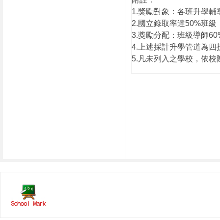
1.
獎勵對象：各班升學輔
2.
國立錄取率達
50%
班級
3.
獎勵分配：班級導師
60
4.
上述採計升學管道為四
5.
凡未列入之學校，依校