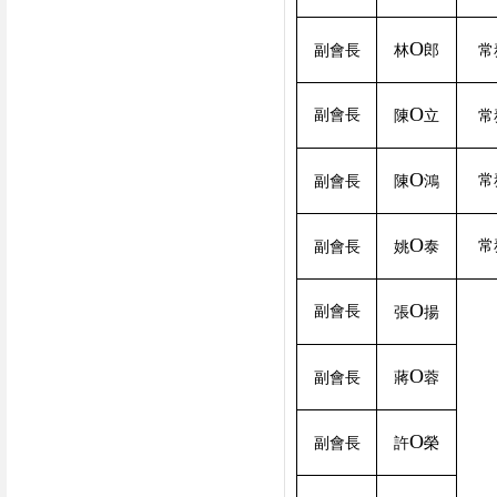
O
副會長
林
郎
常
O
副會長
陳
立
常
O
常
副會長
陳
鴻
O
常
副會長
姚
泰
O
副會長
張
揚
O
副會長
蔣
蓉
O
副會長
許
榮