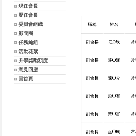
現任會長
歷任會長
委員會組織
職稱
姓名
顧問團
任務編組
江O欣
常
副會長
活動花絮
O
升學獎勵額度
副會長
莊
涵
常
意見回應
O
副會長
陳
介
常
回首頁
O
副會長
梁
智
常
O
副會長
黃
富
常
O
常
副會長
巫
昀