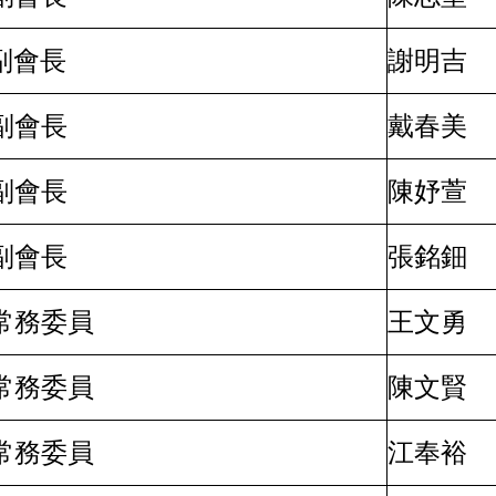
副會長
謝明吉
副會長
戴春美
副會長
陳妤萱
副會長
張銘鈿
常務委員
王文勇
常務委員
陳文賢
常務委員
江奉裕