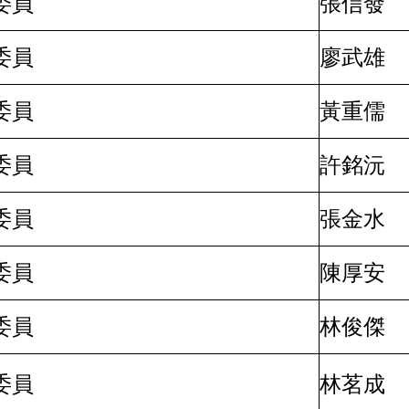
委員
張信發
委員
廖武雄
委員
黃重儒
委員
許銘沅
委員
張金水
委員
陳厚安
委員
林俊傑
委員
林茗成