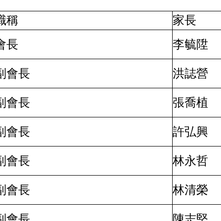
職稱
家長
會長
李毓陞
副會長
洪誌營
副會長
張喬植
副會長
許弘興
副會長
林永哲
副會長
林清榮
副會長
陳志堅