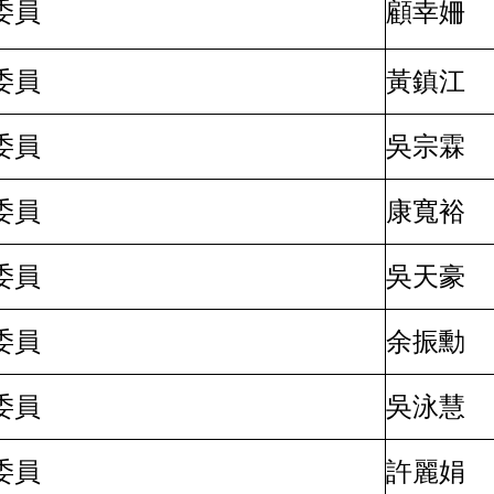
委員
顧幸姍
委員
黃鎮江
委員
吳宗霖
委員
康寬裕
委員
吳天豪
委員
余振勳
委員
吳泳慧
委員
許麗娟