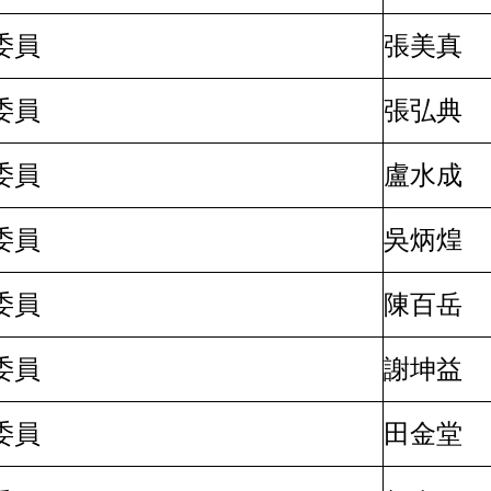
委員
張美真
委員
張弘典
委員
盧水成
委員
吳炳煌
委員
陳百岳
委員
謝坤益
委員
田金堂