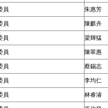
委員
朱惠芳
委員
陳麒卉
委員
梁輝猛
委員
陳翠惠
委員
蔡錫志
委員
李均仁
委員
林睿濬