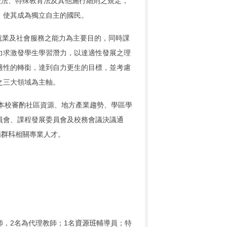
校法、特殊教育法及其他施行細則之規定，
，使其成為獨立自主的國民。
就業及社會服務之能力為主要目的，同時課
力求激發學生學習潛力，以達適性發展之理
適性的轉銜，達到自力更生的目標，並考慮
之三大領域為主軸。
本校審酌社區
資源、地方產業趨勢、學區學
員會、課程發展委員會及校務會議決議通
務群科
相關專業人才。
2
1
師
，
名為代理教師；
名
資源班
輔導員；特