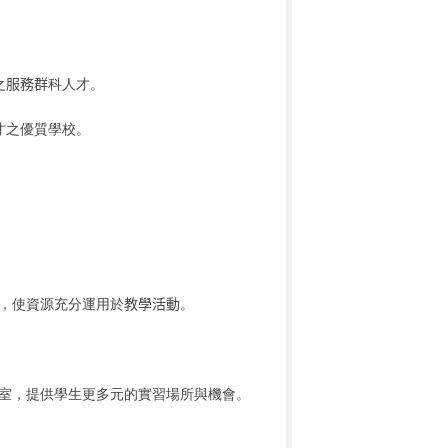
之
服務群
科人才。
才之優質學校。
，使資源充分運用於
教學活動
。
室，提供學生更多元的實習場所與機會。