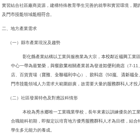
實習結合社區廠商資源，建構特殊教育學生完善的就學和實習環境，
期
及
門市技能
領域
能相符合
。
二、地方產業需求
（一）縣市產業現況及趨勢
彰化縣
產業結構以
工
業與服務業為大宗，
本校
鄰近
褔興
工業
7-11
中心一帶為最繁榮，
與餐飲業
相關產業甚為發達
如
便利商店
（
50
店、百貨賣場（
寶雅
、
全聯褔利中心
）
、
飲料店（
嵐
、
清新福全
門市技能
領域
人力需求大範圍頗廣，故需要大量的
服務群科
人才投
（二）社區發展特色及對應設科情形
本校為
秀水鄉
唯一
工
業職業學校，長年來素以訓練優良的
工
合職能科初期，即擬定以培育地方優秀
服務群科
人才為目標，結合
學生多元能力的養成
。