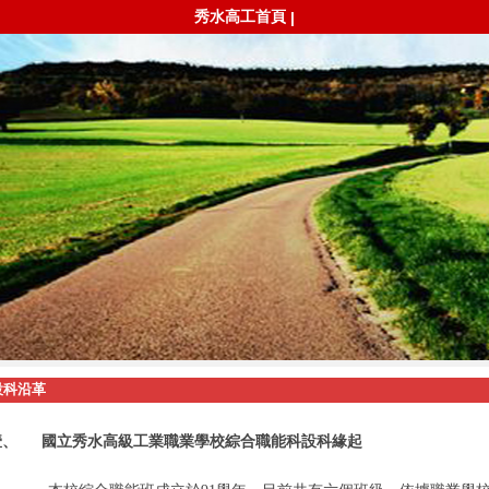
秀水高工首頁
|
設科沿革
壹、
國立秀水高級工業職業學校綜合職能科設科緣起