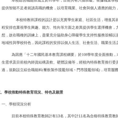
本校綜合職能班成立於
91
學年，目前共有六個班級。依據職業學
提供智能不足者就讀高職的機會，以培育職業、社會與個人適應的能力
本校特教班課程的設計是以充實學生家庭、社區生活，增進其
程安排也重視學生興趣、能力、性向等方面之差異提供學生選擇機會，
想，故在職種的訓練上，盡量充分協助身心障礙學生支持性服務並輔以
地域性與學校特色，因此課程的安排以個人生活、社會生活、職業生活
為因應「十二年國民基本教育課程綱要」於
108
學年度全面推動，
生需求及目前校內師資結構及軟、硬體設備等，經校內特殊教育推行委
過，規劃設立
綜合職能科(
餐飲製作
技能
領域
、
門市技能
領域
)，培育
服
貳、學校推動特殊教育現況、特色及願景
一、學校現況分析
13
11
目前本校特殊教育教師計有
名，其中計
名為合格特殊教育教