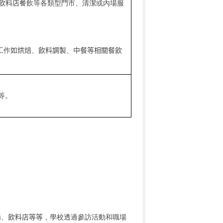
飲料店
餐飲等各類型門市、清潔或內場服
工作
如烘焙
、
飲料調製
、
中餐等相關餐飲
等。
場
、
飲料店等等
，學校透過參訪活動和職場