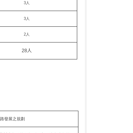
3
人
3
人
2
人
28
人
路發展之規劃