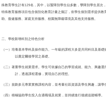
129
殊教育學生計有
名，
其中
，以
智
障別學生佔多數，
學
障別學生居次
特殊教育服務項目包含個別化教育計畫之擬訂，依學生個別需求提供教
助、復健服務、家庭支持服務、校園無障礙環境及其他支持服務。
二、學校新增科別之特色分析
（一）培養基本學科及操作能力。一年級的課程大多是共同科目及基礎
以奠定爾後學習之基礎。
（二）著重學生就業需求。學生可依據自己的學習成就、能力、興趣選
計，透過課程選修，實現自己的理想。
（三）規劃多元專業實務課程內容，並考量社區資源及學生興趣
，
讓學
（四）積極協助學生投入合適職場及就業，並持續進行後續追蹤輔導。