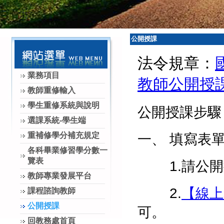
公開授課
法令規章：
業務項目
教師公開授
教師重修輸入
學生重修系統與說明
公開授課步驟
選課系統-學生端
重補修學分補充規定
一、 填
各科畢業修習學分數一
覽表
1.請公開
教師專業發展平台
2.
【線上
課程諮詢教師
公開授課
可。
回教務處首頁