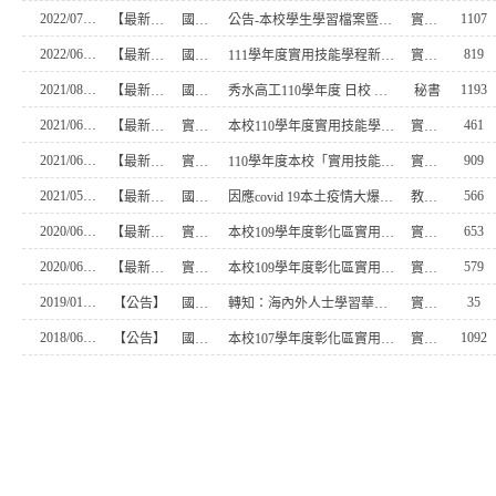
2022/07/15
1107
【最新消息】
國立秀水高級工業職業學校
公告-本校學生學習檔案暨跨領域學習成果競賽成績
實技組長
2022/06/22
819
【最新消息】
國立秀水高級工業職業學校
111學年度實用技能學程新生報到注意事項
實技組長
2021/08/16
1193
【最新消息】
國立秀水高級工業職業學校
秀水高工110學年度 日校 新生學用品辦理流程
秘書
2021/06/28
461
【最新消息】
實用技能組
本校110學年度實用技能學程續招事宜
實技組長
2021/06/18
909
【最新消息】
實用技能組
110學年度本校「實用技能學程」已報到確定名單
實技組長
2021/05/18
566
【最新消息】
國立秀水高級工業職業學校
因應covid 19本土疫情大爆發教育部宣布自5月19日起至5月28日止，全國各級學校及公私立幼兒園停止到校上課相關事宜-更新
教務主任
2020/06/08
653
【最新消息】
實用技能組
本校109學年度彰化區實用技能學程錄取學生報到事宜
實技組長
2020/06/08
579
【最新消息】
實用技能組
本校109學年度彰化區實用技能學程分發結果
實技組長
2019/01/16
35
【公告】
國立秀水高級工業職業學校
轉知：海內外人士學習華語文免費線上課程。
實技組長
2018/06/11
1092
【公告】
國立秀水高級工業職業學校
本校107學年度彰化區實用技能學程輔導分發榜單
實技組長