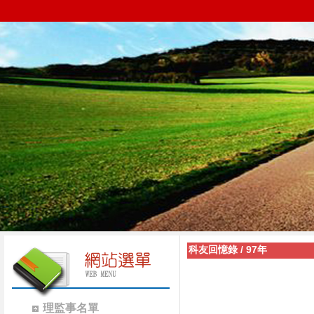
科友回憶錄
/
97年
理監事名單