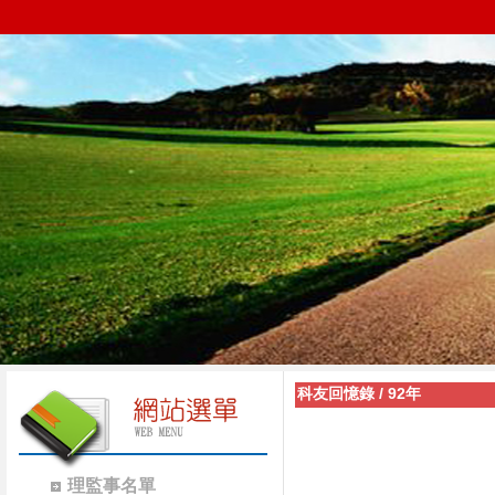
科友回憶錄
/
92年
理監事名單