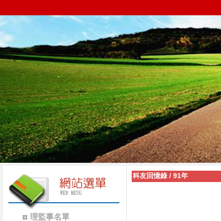
科友回憶錄
/
91年
理監事名單