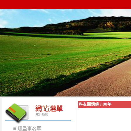
科友回憶錄
/
88年
理監事名單