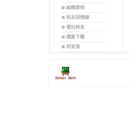
組織章程
科友回憶錄
傑出科友
檔案下載
回首頁