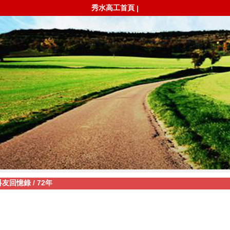
秀水高工首頁
|
科友回憶錄
/
72年