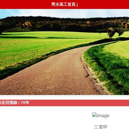
秀水高工首頁
|
科友回憶錄
/
70年
三電甲