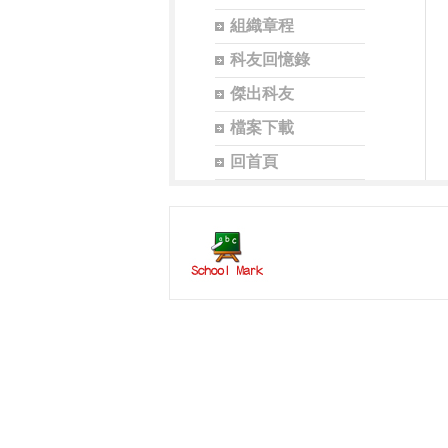
組織章程
科友回憶錄
傑出科友
檔案下載
回首頁