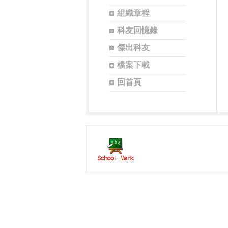
組織章程
科友回憶錄
傑出科友
檔案下載
回首頁