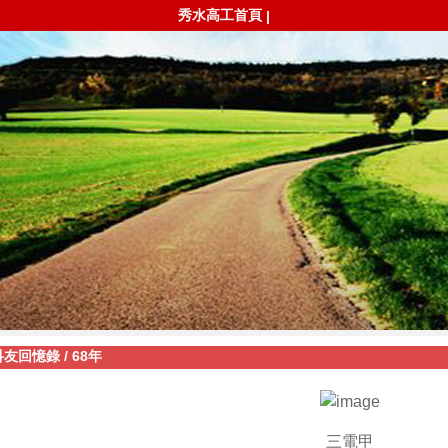
秀水高工首頁
|
科友回憶錄
/
68年
三電甲