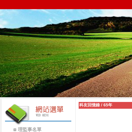
科友回憶錄
/
65年
理監事名單