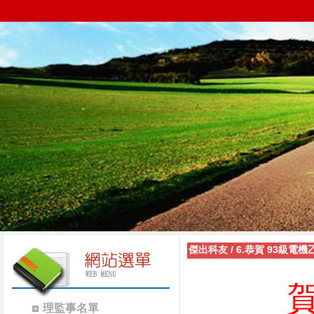
傑出科友
/
6.恭賀 93級電
理監事名單