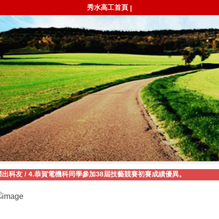
秀水高工首頁
|
傑出科友
/
4.恭賀電機科同學參加38屆技藝競賽初賽成績優異。