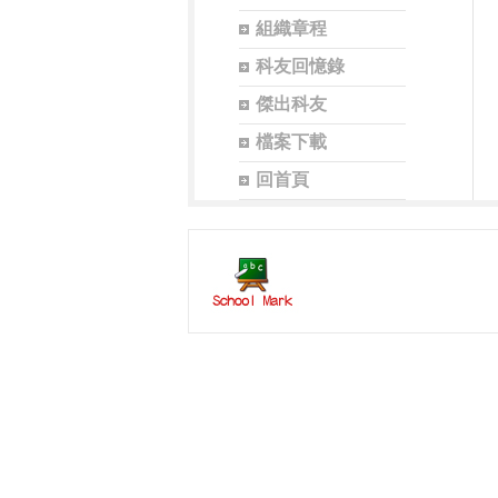
組織章程
科友回憶錄
傑出科友
檔案下載
回首頁