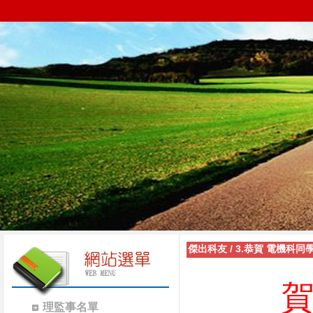
傑出科友
/
3.恭賀 電機科
理監事名單