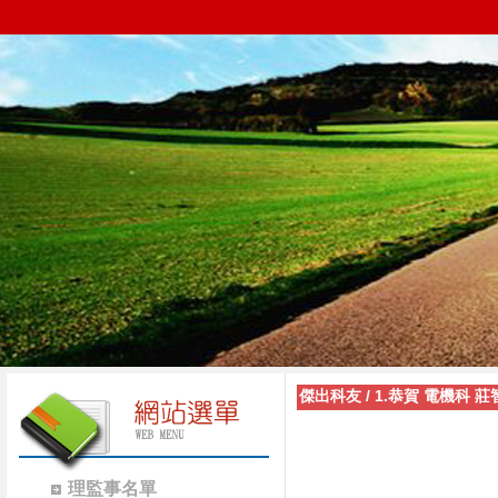
傑出科友
/
1.恭賀 電機科
理監事名單