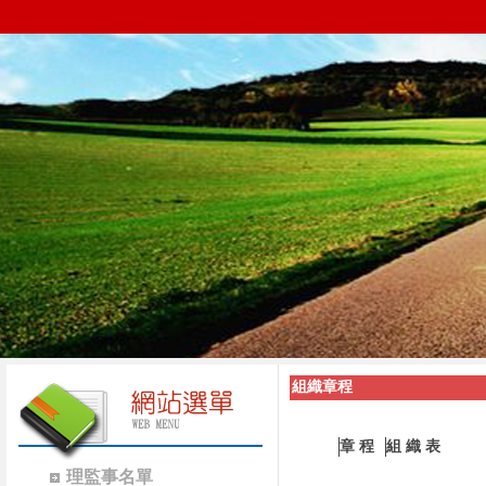
組織章程
章 程
組 織 表
理監事名單