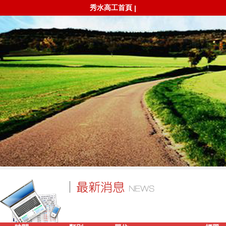
秀水高工首頁
|