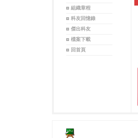
組織章程
科友回憶錄
傑出科友
檔案下載
回首頁