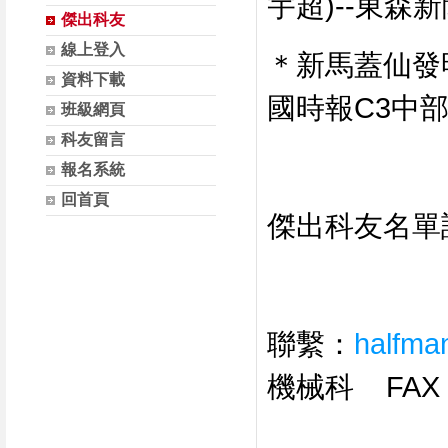
宇超)--東森新聞網(
傑出科友
線上登入
＊新馬蓋仙發明碎
資料下載
國時報C3中部
班級網頁
科友留言
報名系統
回首頁
傑出科友名單
聯繫：
halfma
機械科 FAX 0