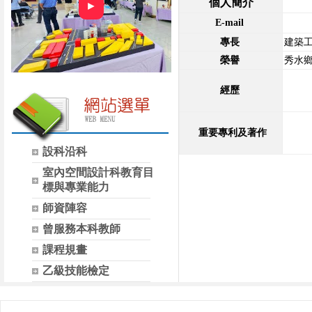
個人簡介
►
E-mail
專長
建築工
榮譽
秀水
經歷
重要專利及著作
設科沿科
室內空間設計科教育目
標與專業能力
師資陣容
曾服務本科教師
課程規畫
乙級技能檢定