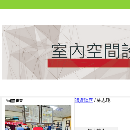
師資陣容
/
林志聰