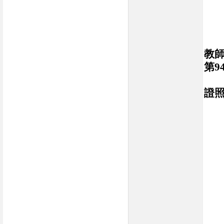
教師
第9
證
社
綠
TQ
甲
室
建
建
建
室