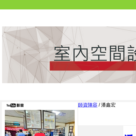
師資陣容
/
潘鑫宏