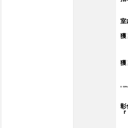
室
獲
獲
品：監獄兔
彰
『