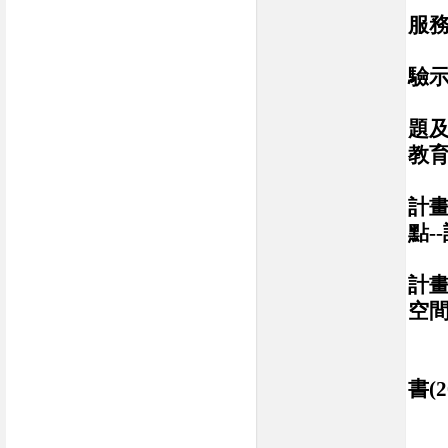
服
彰
驗
雲
題
教
【
計畫
點-
【
計畫
空
矩
書
(