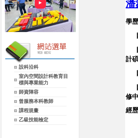
潘
►
學
國
國
計
設科沿科
國
室內空間設計科教育目
標與專業能力
國立
師資陣容
修中
曾服務本科教師
經歷
課程規畫
乙級技能檢定