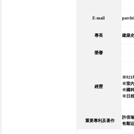
E-mail
parchi
專長
建築
榮譽
※92
※室
經歷
※國科
※
日
許倍
重要專利及著作
有鄰