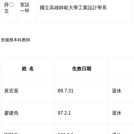
薛〇
室設
國立高雄師範大學工業設計學系
文
一甲
曾服務本科教師
姓 名
生效日期
黃宏基
89.7.31
退休
廖建堯
97.2.1
退休