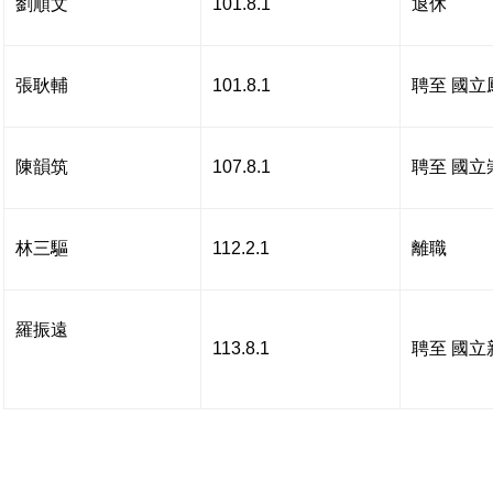
劉順文
101.8.1
退休
張耿輔
101.8.1
聘至 國立
陳韻筑
107.8.1
聘至 國立
林三驅
112.2.1
離職
羅振遠
113.8.1
聘至 國立