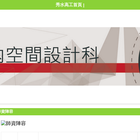
秀水高工首頁
|
師資陣容