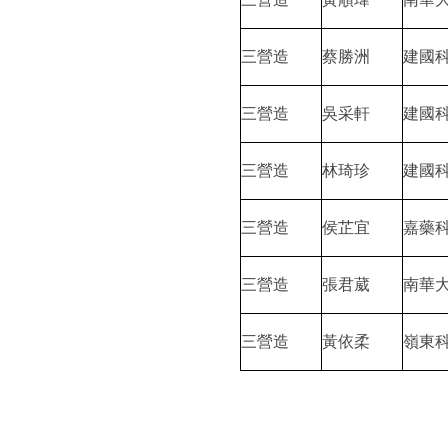
三營造
蔡勝洲
建國
三營造
吳采軒
建國
三營造
林琦珍
建國
三營造
侯芷宜
嘉藥
三營造
張君葳
南華
三營造
黃依柔
嶺東