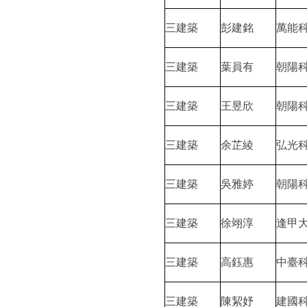
三建築
彭建銘
萬能
三建築
葉員有
朝陽
三建築
王昱欣
朝陽
三建築
余芷綾
弘光
三建築
吳雅婷
朝陽
三建築
徐翊淳
逢甲
三建築
高鈺惠
中臺
三建築
陳絜妤
建國