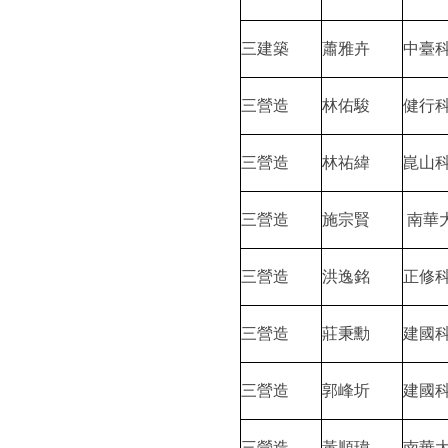
三建築
蕭雅卉
中臺
三營造
林佑駿
健行
三營造
林祐緯
崑山
三營造
施宗賢
南華
三營造
洪逸銘
正修
三營造
莊秉勳
建國
三營造
郭峰圻
建國
三營造
黃順瑋
南華