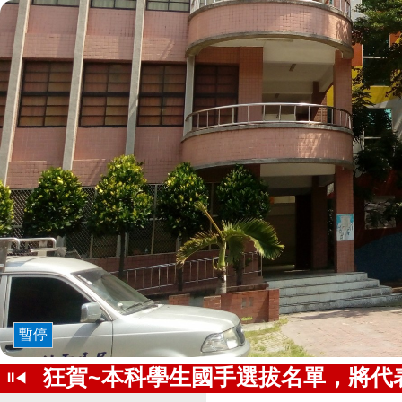
暫停
狂賀~本科學生國手選拔名單，將代表
⏸
◀
第45屆國手選拔賽捷報!!!