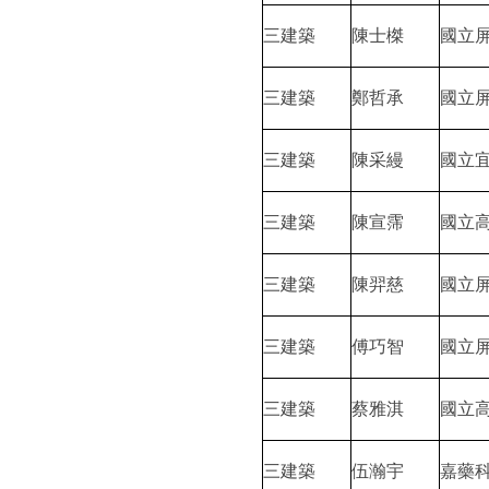
三建築
陳士榤
國立
三建築
鄭哲承
國立
三建築
陳采縵
國立
三建築
陳宣霈
國立
三建築
陳羿慈
國立
三建築
傅巧智
國立
三建築
蔡雅淇
國立
三建築
伍瀚宇
嘉藥