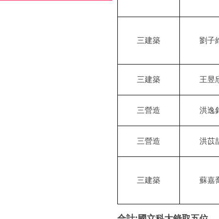
三建築
劉子
三建築
王昱
三營造
洪逸
三營造
洪苡
三建築
蘇嘉
合計
:
國立科大錄取五位