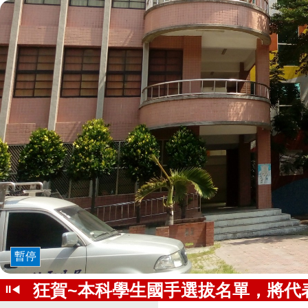
暫停
狂賀~本科學生國手選拔名單，將代表
⏸
◀