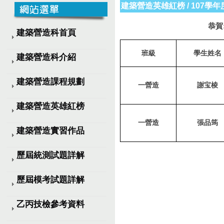
第45屆國手選拔賽捷報!!!
建築營造英雄紅榜
/
107學年
第48屆技能競賽決賽捷報
恭賀
技能中區賽捷報!!第48屆技能賽
建築營造科首頁
乙檢捷報!!!107學
班級
學生姓名
建築營造科介紹
建築營造課程規劃
一營造
謝宝棱
建築營造英雄紅榜
一營造
張品筠
建築營造實習作品
歷屆統測試題詳解
歷屆模考試題詳解
乙丙技檢參考資料